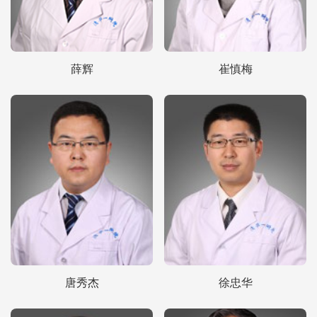
薛辉
崔慎梅
唐秀杰
徐忠华