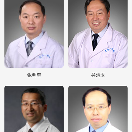
张明奎
吴清玉