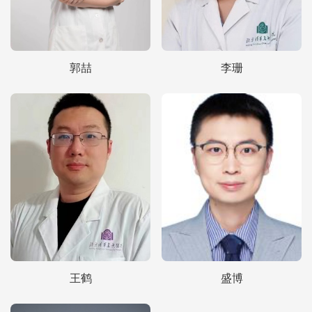
郭喆
李珊
王鹤
盛博