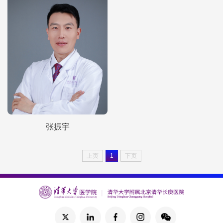
张振宇
上页
1
下页