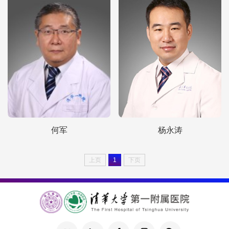
何军
杨永涛
上页
1
下页