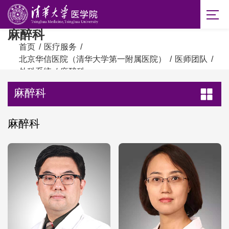
麻醉科
首页
/
医疗服务
/
北京华信医院（清华大学第一附属医院）
/
医师团队
/
外科系统
/
麻醉科
麻醉科
麻醉科