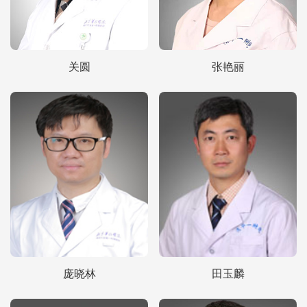
关圆
张艳丽
庞晓林
田玉麟