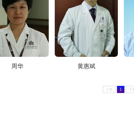
周华
黄惠斌
上页
1
下