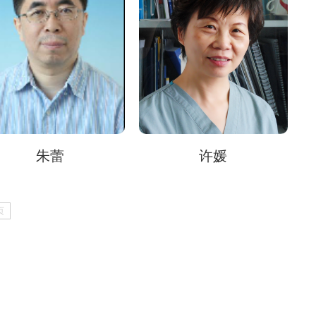
朱蕾
许媛
页