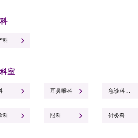
产科
产科
诊科室
科
耳鼻喉科
急诊科（含120急救站）
拿科
眼科
针灸科