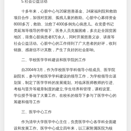
5.社会公益活动
十多年来，
心脏中心
与20家慈善基金、24家福利院和救助
项目合作，加强对贫困、孤残儿童的救助。
心脏中心
募得资金
8000多万，救助、治愈了4000多例先心病患儿。在党委书记
类延旭等领导的带领下，医务人员克服困难，多次赴全国贫困
地区，筛查心脏病患者8万余人，同时开展慈善义诊、讲座等
社会公益活动。
心脏中心
的工作得到了广大患者的好评，收到
锦旗、感谢信不计其数，产生了良好的社会影响。
二、学校医学学科建设和医学院的工作
自2004年3月，作为学校医学学科领导小组成员、医学院
副院长，参与学校医学学科建设的领导工作，为学校领导出谋
划策，制定了医学学科的发展规划。对临床医师教师的引进、
考核与晋升等规章制度的建立;学生培养和管理，课程设置、
学位授予等做了大量工作。在校长的领导下参与了医学中心的
筹建和领导工作
三、医学中心工作
作为清华大学医学中心主任，负责医学中心各学科全面建
设和发展工作。医学中心成立四年来，以三家附属医院为核