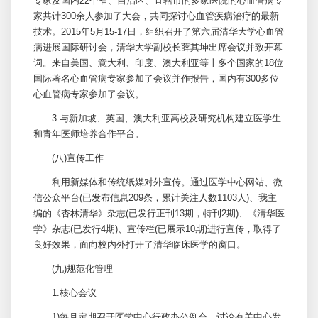
专家及国内22个省、自治区、直辖市的多家医院的心血管病专
家共计300余人参加了大会，共同探讨心血管疾病治疗的最新
技术。2015年5月15-17日，组织召开了第六届清华大学心血管
病进展国际研讨会，清华大学副校长薛其坤出席会议并致开幕
词。来自美国、意大利、印度、澳大利亚等十多个国家的18位
国际著名心血管病专家参加了会议并作报告，国内有300多位
心血管病专家参加了会议。
3.与新加坡、英国、澳大利亚高校及研究机构建立医学生
和青年医师培养合作平台。
(八)宣传工作
利用新媒体和传统纸媒对外宣传。通过医学中心网站、微
信公众平台(已发布信息209条，累计关注人数1103人)、我主
编的《杏林清华》杂志(已发行正刊13期，特刊2期)、《清华医
学》杂志(已发行4期)、宣传栏(已展示10期)进行宣传，取得了
良好效果，面向校内外打开了清华临床医学的窗口。
(九)规范化管理
1.核心会议
1)每月定期召开医学中心行政办公例会，讨论有关中心发