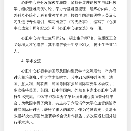
心脏中心
充分发挥教学职能，坚持开展理论教学与临床教
学，组织疑难病例讨论，举办专题讲座授课，组织心内科、心
外科及
心脏小儿科
专业教学查房，接收全国进修医护人员及实
习生进行专业培训。编写出版了《闪光故事》、编写了《
心脏
中心
成立十周年纪念》和《
心脏中心
论文选》各一册。
心脏中心
有博士生导师2名，硕士生导师7名。注重医工交
叉领域人才的培养，其中培养硕士生毕业31人，博士生毕业11
人。
4. 学术交流
心脏中心
积极参加国际及国内重要学术交流活动，举办研
讨会和培训班，扩大学术影响力。其中21名医师赴美国、法
国、意大利、阿联酋、韩国等国家参加国际重要学术会议，并
多次接待美国、英国、日本等国内、外知名专家来
心脏中心
进
行学术交流。2007年成功举办了第15届亚洲心胸血管外科年
会，为我国争得了荣誉。共主办了六届清华大学心血管病治疗
进展国际研讨会，获得了很大的成功。作为特邀嘉宾，
吴清玉
教授45次出席国外重要学术会议并作报告，多次应邀赴国外进
行手术演示。