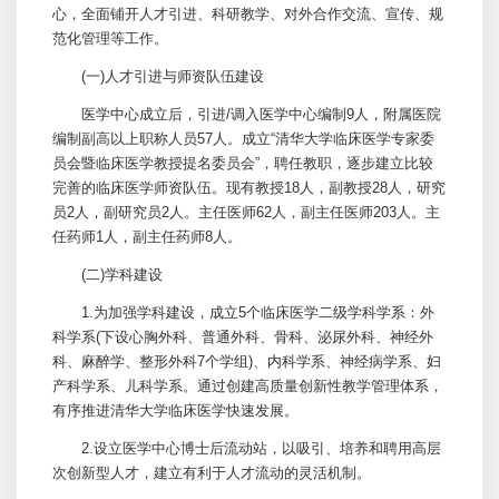
心，全面铺开人才引进、科研教学、对外合作交流、宣传、规
范化管理等工作。
(一)人才引进与师资队伍建设
医学中心成立后，引进/调入医学中心编制9人，附属医院
编制副高以上职称人员57人。成立“清华大学临床医学专家委
员会暨临床医学教授提名委员会”，聘任教职，逐步建立比较
完善的临床医学师资队伍。现有教授18人，副教授28人，研究
员2人，副研究员2人。主任医师62人，副主任医师203人。主
任药师1人，副主任药师8人。
(二)学科建设
1.为加强学科建设，成立5个临床医学二级学科学系：外
科学系(下设心
胸外科
、
普通外科
、
骨科
、
泌尿外科
、
神经外
科
、麻醉学、整形外科7个学组)、内科学系、神经病学系、
妇
产科
学系、
儿科
学系。通过创建高质量创新性教学管理体系，
有序推进清华大学临床医学快速发展。
2.设立医学中心博士后流动站，以吸引、培养和聘用高层
次创新型人才，建立有利于人才流动的灵活机制。