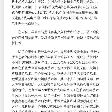
科手术植入永久起搏器，为国内植入起搏器年龄最小的患儿，
是国际报道第二例;在国内首次为4岁患儿(年龄最小)进行植入
式心电监测(Reveal LINQ)植入手术;在国内率先应用率先采用
先进的X线与电生理三维影像结合技术(UNIVU技术)实现儿童
电生理手术低辐射。
心内科、导管室能完成各类介入检查和治疗，开展了逆向
开通慢性闭塞病变、OCT诊断复杂冠脉病变、冠脉内旋磨术等
新技术。
除了
心脏中心
管理工作之外，
吴清玉
教授还负责
心脏中心
所有患者的诊断和治疗及年轻医生培养工作。完成了从生后2
小时至80岁以上各种年龄、从1.75公斤至100公斤以上体重的
各种心脏及大血管高难度手术，包括世界上最复杂的三尖瓣下
移畸形矫治术、单心室分隔术、室缺合并肺动脉闭锁矫治术、
危重冠脉搭桥和复杂瓣膜手术等，其中小儿主动脉瓣成形、巨
大左室肿瘤切除、大动脉转位调转术后升主动脉瘤合并主动脉
缩窄矫治、改良Nikaidoh手术后成功应用人工心脏辅助等手术
疗效达世界领先水平。除了手术外，
吴清玉
教授还日以继夜地
负责所有患者的手术前诊断、手术后监护和处理;负责心脏成
人和小
儿科
病房、心脏
ICU
查房工作;负责科研和临床研究及医