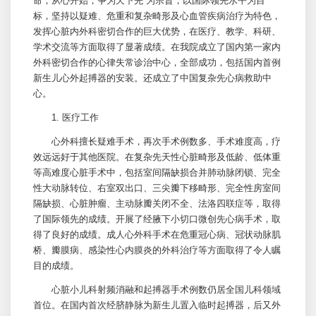
命，从心开始，争为天下先”为宗旨，以国际领先水平为目
标，坚持以疑难、危重和复杂畸形及心血管疾病治疗为特色，
发挥心脏内外科密切合作的巨大优势，在医疗、教学、科研、
学术交流等方面取得了显著成绩。在我院成立了国内第一家内
外科密切合作的心律失常诊治中心，全部成功，包括国内首例
新生儿心外起搏器的安装。还成立了中国复杂先心病救助中
心。
1. 医疗工作
心外科擅长疑难手术，再次手术例数多、手术难度高，疗
效远远好于其他医院。在复杂先天性心脏畸形及低龄、低体重
等高难度心脏手术中，包括室间隔缺损合并肺动脉闭锁、完全
性大动脉转位、右室双出口、三尖瓣下移畸形、完全性房室间
隔缺损、心脏肿瘤、主动脉瓣关闭不全、法洛四联症等，取得
了国际领先的成绩。开展了经腋下小切口微创先心病手术，取
得了良好的成绩。成人心外科手术在危重冠心病、冠状动脉肌
桥、瓣膜病、感染性心内膜炎的外科治疗等方面取得了令人瞩
目的成绩。
心脏小儿科
射频消融和起搏器手术例数仍居全国
儿科
领域
首位。在国内首次经脐静脉为新生儿置入临时起搏器，后又外