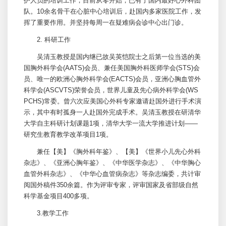
护人员的培训工作，目前从零开始，已有了国内最好心外科团
队。10余名骨干在
心脏中心
培训后，赴国内多家医院工作，发
挥了重要作用。并坚持每周一在疑难病会诊中心出门诊。
2. 科研工作
吴清玉
教授是国内继已故吴英恺院士之后第一位当选的美
国
胸外科
学会(AATS)会员、兼任美国
胸外科
医师学会(STS)会
员、唯一的欧洲心
胸外科
学会(EACTS)会员，亚洲心胸血管外
科学会(ASCVTS)荣誉会员，世界儿童及先心病外科学会(WS
PCHS)常委。曾六次应美国心外科专家邀请赴国外进行手术演
示，其中有时孤身一人赴国外完成手术。
吴清玉
教授在研清华
大学自主科研计划课题1项，清华大学一流大学推进计划——
研究生教育教学改革项目1项。
兼任【美】《
胸外科
年鉴》、【美】《世界小儿先心外科
杂志》、《亚洲心胸年鉴》、《中华医学杂志》、《中华胸心
血管外科杂志》、《中华心血管病杂志》等杂志编委，共计审
阅国外稿件350余篇。作为评审专家，评审国家及省部级自然
科学基金项目400多项。
3.教学工作