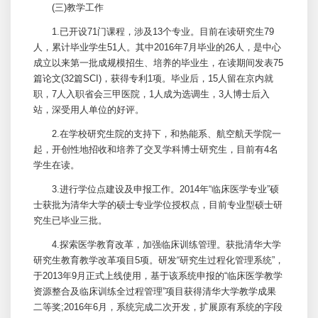
(三)教学工作
1.已开设71门课程，涉及13个专业。目前在读研究生79
人，累计毕业学生51人。其中2016年7月毕业的26人，是中心
成立以来第一批成规模招生、培养的毕业生，在读期间发表75
篇论文(32篇SCI)，获得专利1项。毕业后，15人留在京内就
职，7人入职省会三甲医院，1人成为选调生，3人博士后入
站，深受用人单位的好评。
2.在学校研究生院的支持下，和热能系、航空航天学院一
起，开创性地招收和培养了交叉学科博士研究生，目前有4名
学生在读。
3.进行学位点建设及申报工作。2014年“临床医学专业”硕
士获批为清华大学的硕士专业学位授权点，目前专业型硕士研
究生已毕业三批。
4.探索医学教育改革，加强临床训练管理。获批清华大学
研究生教育教学改革项目5项。研发“研究生过程化管理系统”，
于2013年9月正式上线使用，基于该系统申报的“临床医学教学
资源整合及临床训练全过程管理”项目获得清华大学教学成果
二等奖;2016年6月，系统完成二次开发，扩展原有系统的字段