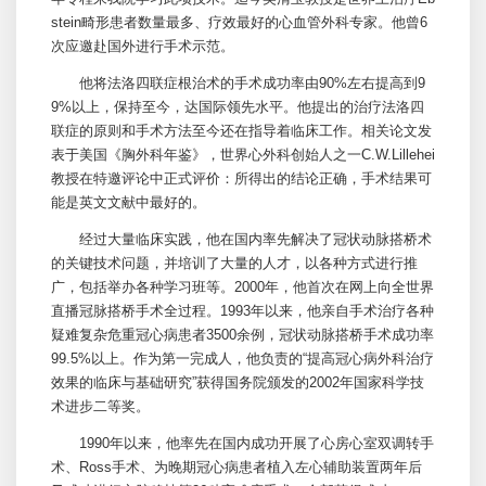
stein畸形患者数量最多、疗效最好的心血管外科专家。他曾6
次应邀赴国外进行手术示范。
他将法洛四联症根治术的手术成功率由90%左右提高到9
9%以上，保持至今，达国际领先水平。他提出的治疗法洛四
联症的原则和手术方法至今还在指导着临床工作。相关论文发
表于美国《
胸外科
年鉴》，世界心外科创始人之一C.W.Lillehei
教授在特邀评论中正式评价：所得出的结论正确，手术结果可
能是英文文献中最好的。
经过大量临床实践，他在国内率先解决了冠状动脉搭桥术
的
关键
技术问题，并培训了大量的人才，以各种方式进行推
广，包括举办各种学习班等。2000年，他首次在网上向全世界
直播冠脉搭桥手术全过程。1993年以来，他亲自手术治疗各种
疑难复杂危重冠心病患者3500余例，冠状动脉搭桥手术成功率
99.5%以上。作为第一完成人，他负责的“提高冠心病外科治疗
效果的临床与基础研究”获得国务院颁发的2002年国家科学技
术进步二等奖。
1990年以来，他率先在国内成功开展了心房心室双调转手
术、Ross手术、为晚期冠心病患者植入左心辅助装置两年后