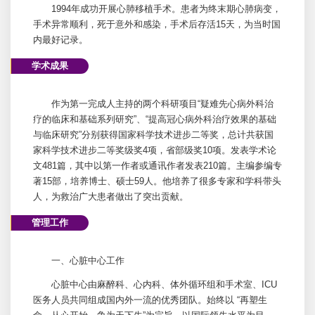
1994年成功开展心肺移植手术。患者为终末期心肺病变，
手术异常顺利，死于意外和感染，手术后存活15天，为当时国
内最好记录。
学术成果
作为第一完成人主持的两个科研项目“疑难先心病外科治
疗的临床和基础系列研究”、“提高冠心病外科治疗效果的基础
与临床研究”分别获得国家科学技术进步二等奖，总计共获国
家科学技术进步二等奖级奖4项，省部级奖10项。发表学术论
文481篇，其中以第一作者或通讯作者发表210篇。主编参编专
著15部，培养博士、硕士59人。他培养了很多专家和学科带头
人，为救治广大患者做出了突出贡献。
管理工作
一、
心脏中心
工作
心脏中心
由
麻醉科
、心内科、体外循环组和手术室、
ICU
医务人员共同组成国内外一流的优秀团队。始终以 “再塑生