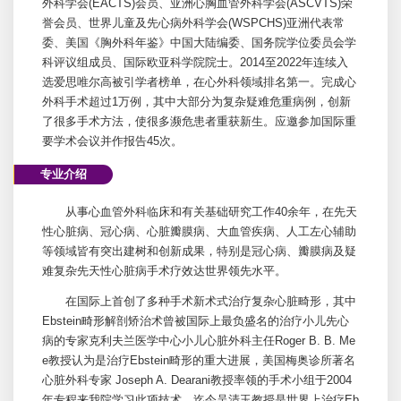
外科
学会(EACTS)会员、亚洲心胸血管外科学会(ASCVTS)荣
誉会员、世界儿童及先心病外科学会(WSPCHS)亚洲代表常
委、美国《
胸外科
年鉴》中国大陆编委、国务院学位委员会学
科评议组成员、国际欧亚科学院院士。2014至2022年连续入
选爱思唯尔高被引学者榜单，在心外科领域排名第一。完成心
外科手术超过1万例，其中大部分为复杂疑难危重病例，创新
了很多手术方法，使很多濒危患者重获新生。应邀参加国际重
要学术会议并作报告45次。
专业介绍
从事心血管外科临床和有关基础研究工作40余年，在先天
性心脏病、冠心病、心脏瓣膜病、大血管疾病、人工左心辅助
等领域皆有突出建树和创新成果，特别是冠心病、瓣膜病及疑
难复杂先天性心脏病手术疗效达世界领先水平。
在国际上首创了多种手术新术式治疗复杂心脏畸形，其中
Ebstein畸形解剖矫治术曾被国际上最负盛名的治疗小儿先心
病的专家克利夫兰医学中心小儿
心脏外科
主任Roger B. B. Me
e教授认为是治疗Ebstein畸形的重大进展，美国梅奥诊所著名
心脏外科
专家 Joseph A. Dearani教授率领的手术小组于2004
年专程来我院学习此项技术。迄今
吴清玉
教授是世界上治疗Eb