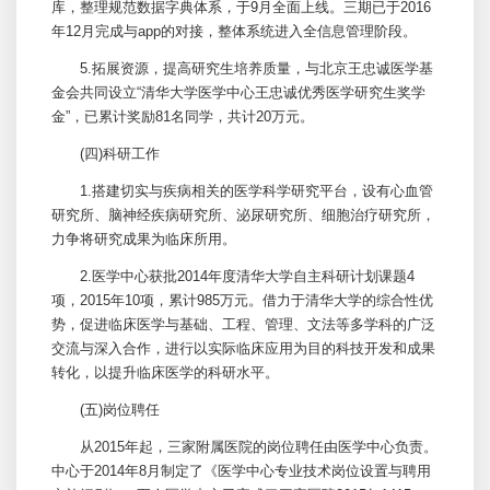
库，整理规范数据字典体系，于9月全面上线。三期已于2016
年12月完成与app的对接，整体系统进入全信息管理阶段。
5.拓展资源，提高研究生培养质量，与北京王忠诚医学基
金会共同设立“清华大学医学中心王忠诚优秀医学研究生奖学
金”，已累计奖励81名同学，共计20万元。
(四)科研工作
1.搭建切实与疾病相关的医学科学研究平台，设有心血管
研究所
、脑神经疾病
研究所
、泌尿
研究所
、细胞治疗
研究所
，
力争将研究成果为临床所用。
2.医学中心获批2014年度清华大学自主科研计划课题4
项，2015年10项，累计985万元。借力于清华大学的综合性优
势，促进临床医学与基础、工程、管理、文法等多学科的广泛
交流与深入合作，进行以实际临床应用为目的科技开发和成果
转化，以提升临床医学的科研水平。
(五)岗位聘任
从2015年起，三家附属医院的岗位聘任由医学中心负责。
中心于2014年8月制定了《医学中心专业技术岗位设置与聘用