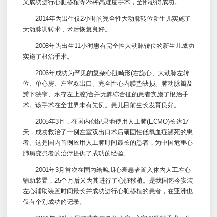
又成功进行心脏移植等26种高难度手术，全部获得成功。
2014年为出生仅2小时的完全性大动脉转位新生儿实施了
大动脉调转术，术后恢复良好。
2008年为出生11小时患有完全性大动脉转位的新生儿成功
实施了根治手术。
2006年成功为罕见的复杂心脏畸形(右旋心、大动脉左转
位、单心房、左室双出口、完全性心内膜垫缺损、肺动脉瓣及
瓣下狭窄、永存左上腔)合并无脾综合征的患者实施了根治手
术。该手术在全世界未有先例。患儿目前生长发育良好。
2005年3月，在国内创纪录地使用人工肺(ECMO)长达17
天，成功救治了一例左室双出口术后顽固性低氧血症濒死的患
者。这是国内首例应用人工肺时间最长的患者，为中国危重心
肺病变患者的治疗提供了成功的经验。
2001年3月首次在国内给晚期心衰患者置入体内人工左心
辅助装置，25个月后又为其进行了心脏移植。是我国迄今安装
左心辅助装置时间最长并成功进行心脏移植的患者，在亚洲也
仅有个别成功的记录。