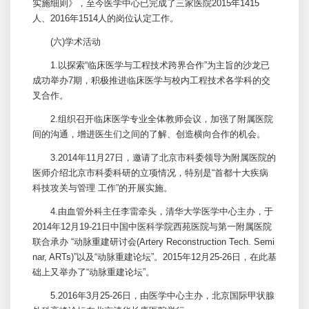
实施细则》，至今医学中心已完成了三家医院2015年1415
人、2016年1514人的岗位认定工作。
(六)学术活动
1.以探索“临床医学与工程技术跨界合作”为主旨的沙龙已
成功举办7期，积极推进临床医学与校内工程技术各学科的交
叉合作。
2.组织召开临床医学专业全体教师会议，加强了附属医院
间的沟通，增进医生们之间的了解、创造横向合作的机会。
3.2014年11月27日，邀请了北京市科委领导为附属医院的
医师介绍北京市科委科研的立项情况，特别是“首都十大疾病
科技攻关与管理 工作”的开展实施。
4.由血管外科主任
李雷
牵头，清华大学医学中心主办，于
2014年12月19-21日中国
中医科
学院西苑医院与第一附属医院
联合承办 “动脉重建研讨会(Artery Reconstruction Tech. Semi
nar, ARTs)”以及“动脉重建论坛”。2015年12月25-26日，在此基
础上又举办了“动脉重建论坛”。
5.2016年3月25-26日，由医学中心主办，北京国际甲状腺