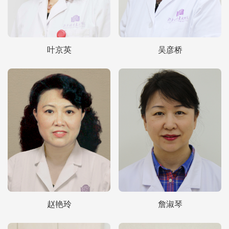
叶京英
吴彦桥
赵艳玲
詹淑琴