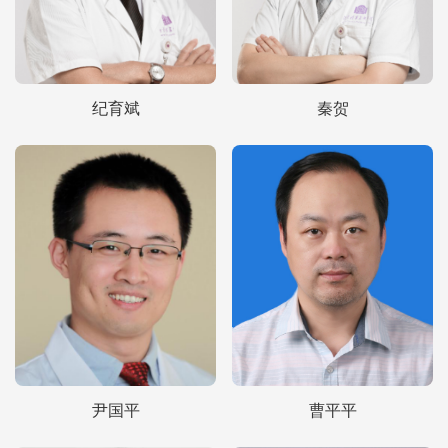
纪育斌
秦贺
尹国平
曹平平