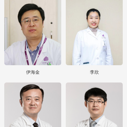
伊海金
李欣