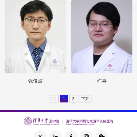
张俊波
许嘉
上页
1
2
下页