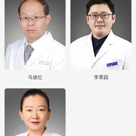
马俊红
李菁园