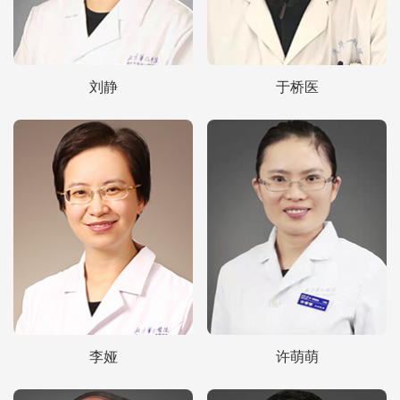
刘静
于桥医
李娅
许萌萌