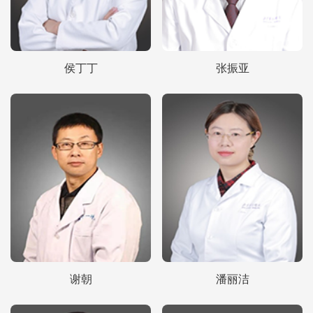
侯丁丁
张振亚
谢朝
潘丽洁