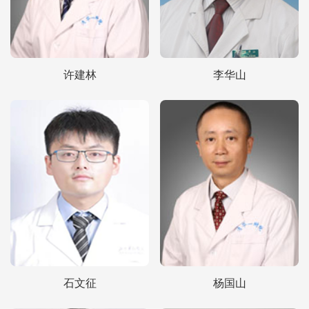
许建林
李华山
石文征
杨国山