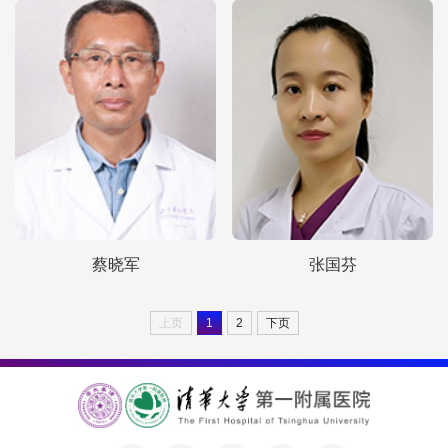
蔡晓军
张国芬
上页
1
2
下页