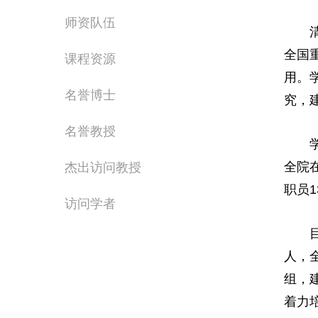
师资队伍
全国
课程资源
用。
名誉博士
究，
名誉教授
全院
杰出访问教授
职员
访问学者
人，
组，
着力