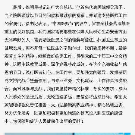
最后，徐明星书记进行大会总结。他首先代表医院领导班子，
向全院医师致以节日的问候和最诚挚的祝福，并感谢支持医师工作
的家属们。徐书记表示，“中国医师节”的设立，旨在全社会营造尊医
重卫的良好氛围。我们国家需要那些在保障人民群众生命安全方面
无私奉献的人，需要增强医患之间的理解与信任。我国卫生事业的
健康发展，离不开每一位医生的辛勤付出。我们要坚持不懈，发扬
艰苦奋斗的精神，继续做好临床工作，贯彻党的二十届三中全会精
神，巩固主题教育成果，深化巡视整改成效，在这个充满收获与感
恩的节日，践行医者初心。在工作中，要加强党的领导，发挥基层
党支部的战斗堡垒作用，与专业业务、文化建设、工作作风深度融
合。面对风雨与挑战，我们要坚持严格的标准，务实的要求，成为
人民群众的坚强后盾，无论道路多远，坚信必将达成目标。希望大
家能继续强化责任担当，大力弘扬崇高职业精神，精心钻研业务，
努力优化服务，以更加积极和更加饱满的状态投入到医院的建设
中，为保障和促进人民健康作出新的贡献！