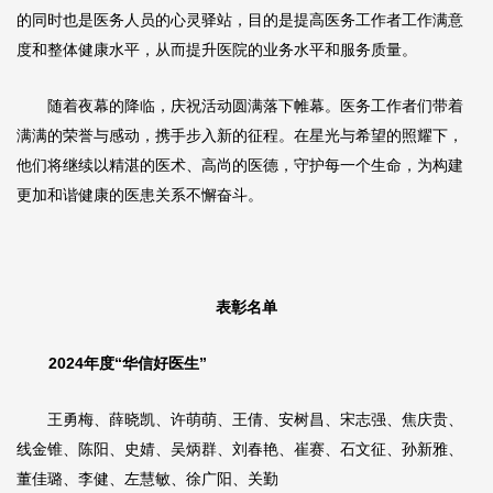
的同时也是医务人员的心灵驿站，目的是提高医务工作者工作满意
度和整体健康水平，从而提升医院的业务水平和服务质量。
随着夜幕的降临，庆祝活动圆满落下帷幕。医务工作者们带着
满满的荣誉与感动，携手步入新的征程。在星光与希望的照耀下，
他们将继续以精湛的医术、高尚的医德，守护每一个生命，为构建
更加和谐健康的医患关系不懈奋斗。
表彰名单
2024年度“华信好医生”
王勇梅、薛晓凯、
许萌萌
、
王倩
、
安树昌
、宋志强、焦庆贵、
线金锥、陈阳、
史婧
、
吴炳群
、刘春艳、崔赛、
石文征
、孙新雅、
董佳璐、李健、左慧敏、徐广阳、关勤