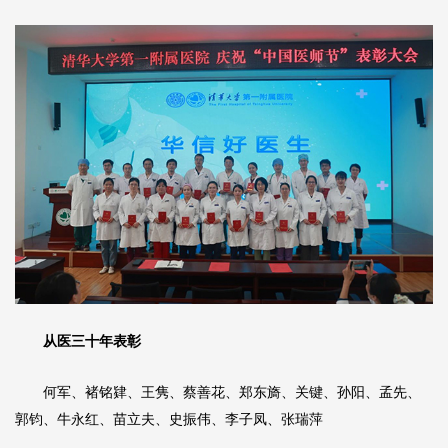
从医三十年表彰
何军
、褚铭肄、
王隽
、
蔡善花
、
郑东旖
、
关键
、
孙阳
、孟先、
郭钧
、
牛永红
、
苗立夫
、
史振伟
、
李子凤
、
张瑞萍