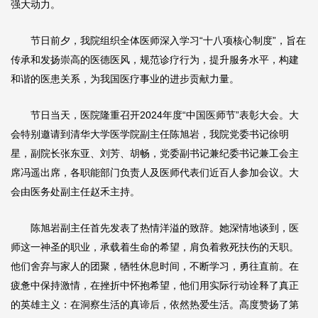
强大动力。
节日前夕，我院组织全体医师深入学习“十八项核心制度”，旨在
传承和发扬崇高的医德医风，规范诊疗行为，提升服务水平，构建
和谐的医患关系，为我国医疗事业的进步贡献力量。
节日当天，医院隆重召开2024年度“中国医师节”表彰大会。大
会特别邀请到清华大学医学院副主任陈旭岩，我院党委书记徐明
星，副院长
张东亚
、
刘芳
、
胡畅
，党委副书记兼纪委书记兼工会主
席冯遥出席，各职能部门负责人及医师代表们近百人参加会议。大
会由医务处副主任赵禾主持。
陈旭岩副主任首先发表了热情洋溢的致辞。她深情地谈到，医
师这一神圣的职业，承载着生命的希望，肩负着救死扶伤的天职。
他们舍弃与家人的团聚，牺牲休息时间，不断学习，勇往直前。在
疲惫中保持激情，在挫折中怀抱希望，他们用实际行动诠释了真正
的英雄主义：在洞察生活的真谛后，依然热爱生活。高度赞扬了第