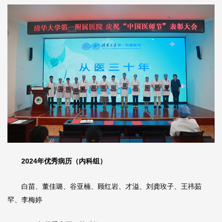
2024年优秀病历（内科组）
白苗、董佳璐、谷亚楠、顾红岩、
才溢
、刘龚玫子、王祎茹
罕、李梅婷