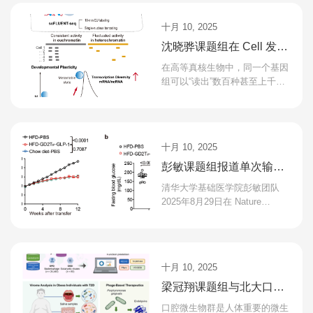
Identification for ...
十月 10, 2025
沈晓骅课题组在 Cell 发表
单细胞新生转录研究成果
在高等真核生物中，同一个基因
组可以“读出”数百种甚至上千种
不同的细胞类型。基因通过转录
生成RNA，RNA既指导蛋白质合
成，也影响染色质和细...
十月 10, 2025
彭敏课题组报道单次输入
GLP-1分泌型长寿命CAR-
清华大学基础医学院彭敏团队
T细胞实现肥胖和糖尿病的
2025年8月29日在 Nature
Communications 发表题
长期缓解
为“GD2TIF cells as a platform
for single-dose and long-term
de...
十月 10, 2025
梁冠翔课题组与北大口腔
医院陈峰课题组合作开发
口腔微生物群是人体重要的微生