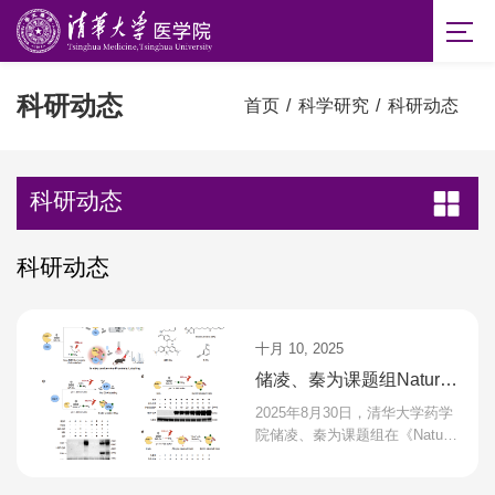
科研动态
首页
/
科学研究
/
科研动态
科研动态
科研动态
十月 10, 2025
储凌、秦为课题组Nature
Communications：基于硅
2025年8月30日，清华大学药学
罗丹明的近红外光控邻近
院储凌、秦为课题组在《Nature
Communications》期刊发表了
标记技术（SeeID）
题为“Silicon-rhodamine-enabled