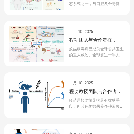
交互式口腔病毒资源库
态系统之一，与口腔及全身健康
密切相关。已有大量研究表明，
口腔菌群在维持免疫平衡、预防
病原体入侵以及影响代...
十月 10, 2025
程功团队与合作者在
Trends in Microbiology发
蚊媒病毒病已成为全球公共卫生
表综述丨微生物助力蚊媒
的重大威胁。全球超过一半人口
生活在高风险地区，而大多数相
病毒病防控：从实验室
关疾病 (如登革热、寨卡病毒
到...
病、基孔肯尼雅热和裂谷...
十月 10, 2025
程功教授团队与合作者揭
示膳食补充花生四烯酸可
疫苗是预防传染病最有效的手
显著增强疫苗免疫效果
段，但其保护效果受多种因素影
响。目前大多数疫苗需多次接种
才能建立有效免疫，存在较长
的“免疫窗口期”，在疫情...