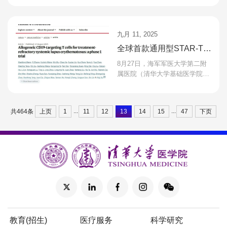
体现在眼部疾病的诊疗环节，更
瞻...
能为心脑血管疾病、代...
九月 11, 2025
全球首款通用型STAR-T在
难治性狼疮肾炎治疗中取
8月27日，海军军医大学第二附
得突破性进展
属医院（清华大学基础医学院兼
职教授）徐沪济教授团队，携手
清华大学基础医学院林欣教授团
队，在国际顶尖期刊Natu...
...
...
上页
1
11
12
13
14
15
47
下页
共464条
教育(招生)
医疗服务
科学研究