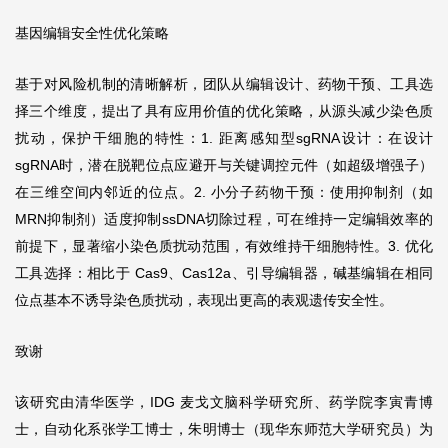
基因编辑安全性优化策略
基于对风险机制的清晰解析，团队从编辑设计、药物干预、工具选
择三个维度，提出了具有应用价值的优化策略，从源头减少染色质
扰动，保护干细胞的特性：1. 距离感知型sgRNA设计：在设计
sgRNA时，潜在脱靶位点应避开与关键调控元件（如超级增强子）
在三维空间内邻近的位点。2. 小分子药物干预：使用抑制剂（如
MRN抑制剂）适度抑制ssDNA切除过程，可在维持一定编辑效率的
前提下，显著缩小染色质扰动范围，有效维持干细胞特性。3. 优化
工具选择：相比于 Cas9、Cas12a、引导编辑器，碱基编辑在相同
位点基本不诱导染色质扰动，表现出更高的表观遗传安全性。
致谢
该研究由清华医学，IDG 麦戈文脑科学研究所、药学院李寅青博
士，自动化系张学工博士，朱明博士（现华东师范大学研究员）为