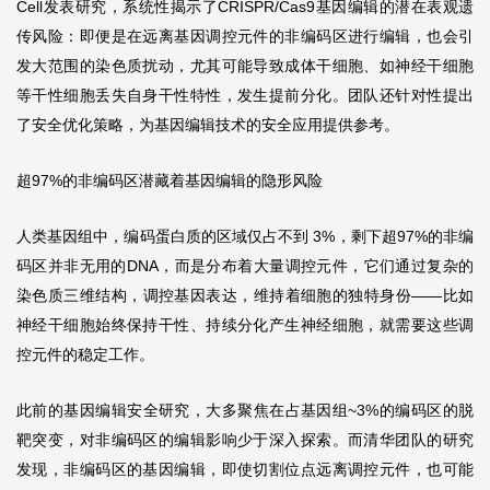
Cell发表研究，系统性揭示了CRISPR/Cas9基因编辑的潜在表观遗
传风险：即便是在远离基因调控元件的非编码区进行编辑，也会引
发大范围的染色质扰动，尤其可能导致成体干细胞、如神经干细胞
等干性细胞丢失自身干性特性，发生提前分化。团队还针对性提出
了安全优化策略，为基因编辑技术的安全应用提供参考。
超97%的非编码区潜藏着基因编辑的隐形风险
人类基因组中，编码蛋白质的区域仅占不到 3%，剩下超97%的非编
码区并非无用的DNA，而是分布着大量调控元件，它们通过复杂的
染色质三维结构，调控基因表达，维持着细胞的独特身份——比如
神经干细胞始终保持干性、持续分化产生神经细胞，就需要这些调
控元件的稳定工作。
此前的基因编辑安全研究，大多聚焦在占基因组~3%的编码区的脱
靶突变，对非编码区的编辑影响少于深入探索。而清华团队的研究
发现，非编码区的基因编辑，即使切割位点远离调控元件，也可能