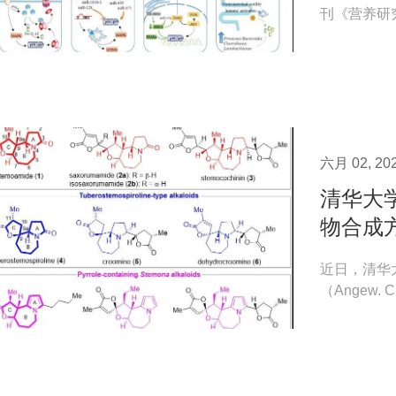
刊《营养研究评
为《碳水化合
六月 02, 20
清华大
物合成
近日，清华
（Angew. 
排反应实现骨