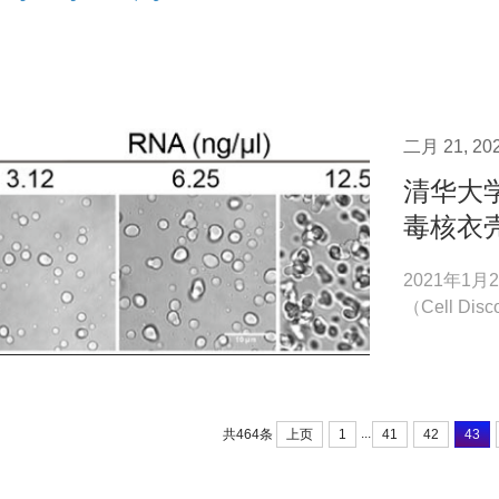
研究进展，包
二月 21, 20
清华大
毒核衣
2021年
（Cell 
过其N端内在
...
上页
1
41
42
43
共464条