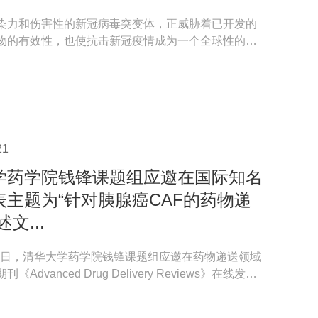
染力和伤害性的新冠病毒突变体，正威胁着已开发的
物的有效性，也使抗击新冠疫情成为一个全球性的长
已经被感...
21
学药学院钱锋课题组应邀在国际知名
表主题为“针对胰腺癌CAF的药物递
文...
3月8日，清华大学药学院钱锋课题组应邀在药物递送领域
Advanced Drug Delivery Reviews》在线发表
腺癌相关...