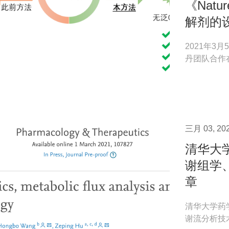
《Natur
解剂的设
2021年
丹团队合作在《
为“Discovery o
三月 03, 20
清华大
谢组学
章
清华大学药
谢流分析技