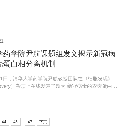
括发现抗...
21
学药学院尹航课题组发文揭示新冠病
壳蛋白相分离机制
1月21日，清华大学药学院尹航教授团队在《细胞发现》
Discovery）杂志上在线发表了题为“新冠病毒的衣壳蛋白通
无序区...
...
44
45
47
下页