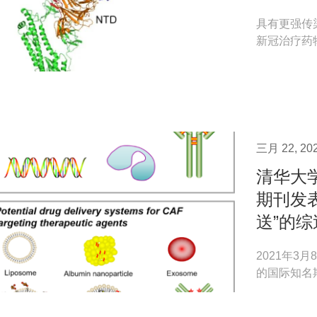
具有更强传
新冠治疗药
期工作。而对
三月 22, 20
清华大
期刊发
送”的综述
2021年
的国际知名期刊《
题为《靶向胰