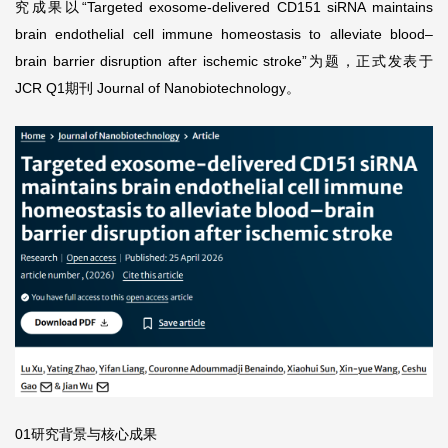
究成果以“Targeted exosome-delivered CD151 siRNA maintains
brain endothelial cell immune homeostasis to alleviate blood–
brain barrier disruption after ischemic stroke”为题，正式发表于
JCR Q1期刊 Journal of Nanobiotechnology。
01研究背景与核心成果