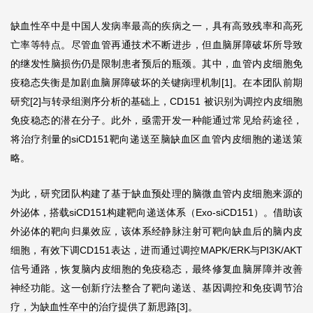
缺血性卒中是中国人发病率最高的疾病之一，具有高致残率和高死
亡率等特点。尽管血管再通技术不断进步，但血脑屏障破坏所导致
的继发性脑损伤仍是限制患者预后的瓶颈。其中，血管内皮细胞免
疫稳态失衡是加剧血脑屏障破坏的关键病理机制[1]。在本团队前期
研究[2]与转录组测序分析的基础上，CD151 被识别为调控内皮细胞
免疫稳态的潜在分子。此外，亟需开发一种能通过常见给药途径，
将治疗剂量的siCD151靶向递送至脑缺血区血管内皮细胞的递送策
略。
为此，研究团队构建了基于缺血预处理的脑微血管内皮细胞来源的
外泌体，搭载siCD151构建靶向递送体系（Exo-siCD151）。借助该
外泌体的靶向归巢效应，该体系经静脉注射可靶向缺血后的脑内皮
细胞，有效下调CD151表达，进而通过调控MAPK/ERK与PI3K/AKT
信号通路，恢复脑内皮细胞的免疫稳态，最终修复血脑屏障并改善
神经功能。这一创新疗法整合了靶向递送、基因调控和免疫调节治
疗，为缺血性卒中的治疗提供了新思路[3]。