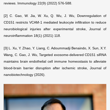
reviews. Immunology 22(9) (2022) 576-588.
[2] C. Gao, W. Jia, W. Xu, Q. Wu, J. Wu, Downregulation of
CD151 restricts VCAM-1 mediated leukocyte infiltration to reduce
neurobiological injuries after experimental stroke, Journal of
neuroinflammation 18(1) (2021) 118.
[3] L. Xu, Y. Zhao, Y. Liang, C. Adoummadji Benaindo, X. Sun, X.Y.
Wang, C. Gao, J. Wu, Targeted exosome-delivered CD151 siRNA
maintains brain endothelial cell immune homeostasis to alleviate
blood-brain barrier disruption after ischemic stroke, Journal of
nanobiotechnology (2026).