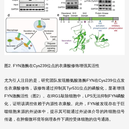
图2. FYN激酶在Cys239位点的衣康酸修饰增强其活性
尤为引人注目的是，研究团队发现酪氨酸激酶FYN在Cys239位点发
生衣康酸修饰，该修饰通过抑制其Tyr531位点的磷酸化，显著增强
FYN激酶活性（图2）。在IRG1敲除细胞中，LPS无法抑制FYN磷酸
化，证明该调控依赖于内源性衣康酸。此外，FYN被发现存在于巨
噬细胞来源的外泌体中，提示其可能通过外泌体介导的跨细胞信号
传递，在肿瘤微环境等病理条件下调控受体细胞的信号通路。