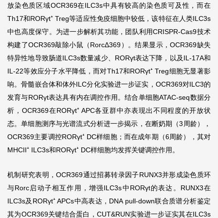
放染色质区域OCR369在ILC3s中具有较高的染色质可及性，而在
Th17和RORγt⁺ Treg等适应性免疫细胞中较低，该特征在人类ILC3s
中也高度保守。为进一步解析其功能，团队利用CRISPR-Cas9技术
构建了OCR369敲除小鼠（RorcΔ369）。结果显示，OCR369缺失
特异性地导致肠道ILC3s数量减少、RORγt表达下降，以及IL-17A和
IL-22等效应分子水平降低，而对Th17和RORγt⁺ Treg细胞无显著影
响。骨髓嵌合体和体外ILC分化实验进一步证实，OCR369对ILC3的
发育与RORγt表达具有内在调控作用。结合单细胞ATAC-seq数据分
析，OCR369在RORγt⁺ APC各亚群中亦表现出不同程度的开放状
态。单细胞测序与光谱流式分析进一步揭示，在断奶期（3周龄），
OCR369主要调控RORγt⁺ DC样细胞；而在成年期（6周龄），其对
MHCII⁺ ILC3s和RORγt⁺ DC样细胞均发挥关键调控作用。
机制研究表明，OCR369通过招募转录因子RUNX3并形成染色质环
与Rorc启动子相互作用，增强ILC3s中RORγt的表达。RUNX3在
ILC3s及RORγt⁺ APCs中高表达，DNA pull-down联合质谱分析鉴定
其为OCR369关键结合蛋白，CUT&RUN实验进一步证实其在ILC3s