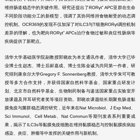
维持肠道稳态中的关键作用。研究还提出了RORγt⁺ APC亚群在生命
不同阶段功能分工的新模型，强调了其协同维持食物耐受的动态调
控机制。OCR369的发现不仅加深了对ILC3与T细胞RORγt调控机制
差异的理解，也为靶向RORγt⁺ APCs治疗食物过敏和炎症性肠病等
疾病提供了新靶点。
清华大学基础医学院副教授郭晓欢为本文通讯作者。清华大学已毕
业博士生赵杰、博士后郝嘉成、博士生陈金诚为共同第一作者。研
究得到康奈尔大学Gregory F. Sonnenberg教授、清华大学朱可可教
授等多方合作支持，并获得国家自然科学基金、国家重点研发计
划、北京市自然科学基金、生物制药制备与递送国家重点实验室开
放课题及拜耳研究者奖等项目资助。郭晓欢课题组长期聚焦肠道黏
膜免疫与菌群稳态调控研究，近年来在Nat Microbiol、J Exp Med、
Sci Immunol、Cell Metab、Nat Commun等期刊发表系列重要成
果，揭示了ILC3s等黏膜免疫细胞在维持黏膜稳态与控制黏膜疾病如
感染、炎症、肿瘤等中发挥的关键作用与新机制。