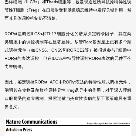
巴样细胞（ILC3s）和Thetis细胞等，被发现通过诱导抗原特异性调
节性T细胞（Treg）在口服耐受和肠道稳态维持中发挥关键作用，然
而其具体调控机制仍不清楚。
RORγt是调控ILC3s和Th17细胞分化的谱系决定转录因子，其在两
类细胞中的调控机制存在显著差异。尽管Rorc基因座上已有多个顺
式调控元件（如CNS6、CNS9和RORCE2等）被报道参与T细胞中
RORγt的表达调控，但在ILC3s中特异性调控RORγt表达的元件至今
尚未明确。
因此，鉴定调控RORγt⁺ APC中RORγt表达的特异性顺式调控元件，
阐明其在食物及菌群抗原特异性Treg诱导中的作用，对于深入理解
口服耐受的建立机制、探索过敏与炎症性疾病的新干预策略具有重
要意义。