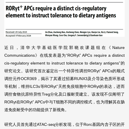
近日，清华大学基础医学院郭晓欢课题组在《Nature
Communications》在线发表题为“RORγt⁺ APCs require a distinct
cis-regulatory element to instruct tolerance to dietary antigens”的
研究论文。该研究首次鉴定出一个特异性调控RORγt⁺ APCs的顺式
调控元件OCR369，揭示了其通过招募RUNX3及介导染色质环形成
等机制，维持ILC3s等RORγt⁺天然免疫细胞中RORγt的表达，进而
调控食物抗原特异性Treg分化及口服耐受建立。该发现不仅阐明了
RORγt在RORγt⁺ APCs中与T细胞不同的调控模式，也为理解其在肠
道免疫耐受中的功能提供了新视角。
研究人员首先通过ATAC-seq分析发现，位于Rorc基因内含子区的开