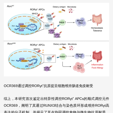
OCR369通过调控RORγt⁺抗原提呈细胞维持肠道免疫耐受
综上，本研究首次鉴定出特异性调控RORγt⁺ APCs的顺式调控元件
OCR369，阐明了其通过RUNX3结合与染色质环形成维持RORγt高
表达的分子机制，并揭示了其在协同调控食物与微生物抗原耐受、