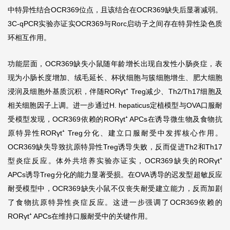
中特异性结合OCR369位点，且该结合在OCR369缺失后显著减弱。
3C-qPCR实验亦证实OCR369与Rorc启动子之间存在特异性染色质
环相互作用。
功能层面，OCR369缺失小鼠随年龄增长出现自发性小肠炎症，表
现为小肠长度增加、绒毛延长、杯状细胞与簇细胞增生、肥大细胞
浸润及细胞外基质沉积，伴随RORγt⁺ Treg减少、Th2/Th17细胞及
相关细胞因子上调。进一步通过H. hepaticus定植模型与OVA口服耐
受模型发现，OCR369依赖的RORγt⁺ APCs在诱导微生物及食物抗
原特异性RORγt⁺ Treg分化、建立口服耐受中发挥核心作用。
OCR369缺失导致抗原特异性Treg诱导失败，反而促进Th2和Th17
型炎症反应。体外共培养实验亦证实，OCR369缺失的RORγt⁺
APCs诱导Treg分化的能力显著受损。在OVA诱导的迟发型超敏反应
耐受模型中，OCR369缺失小鼠不仅丧失耐受建立能力，反而加剧
了食物抗原特异性炎症反应。这进一步强调了OCR369依赖的
RORγt⁺ APCs在维持口服耐受中的关键作用。