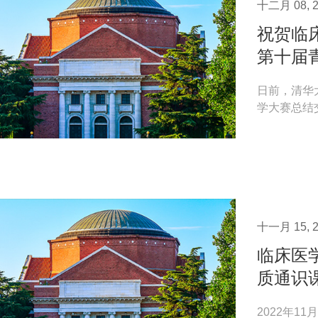
十二月 08, 2
祝贺临
第十届
日前，清华
学大赛总结
学第十届青年
十一月 15, 2
临床医
质通识
2022年