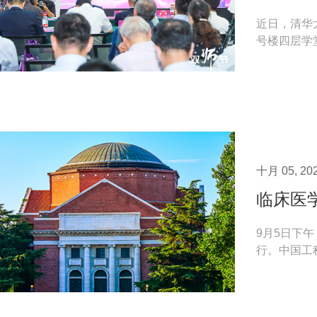
近日，清华
号楼四层学
每一位集医者
十月 05, 20
临床医
9月5日下
行。中国工
董家鸿，清华