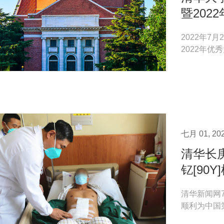
暨202
2022年
2022年
授、Tsinghua
七月 01, 20
清华长
钇[90
清华新闻网
顺利为中国
愈性肝切除手