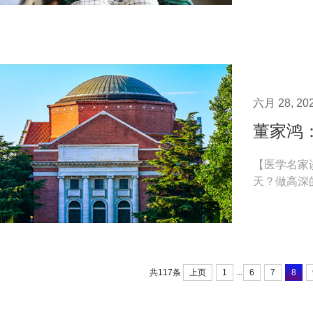
六月 28, 20
董家鸿
【医学名家
天？做高深
何为立地？服
...
上页
1
6
7
8
共117条