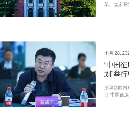
单。临床医
的大脑》课程
十月 28, 20
“中国
划”举
清华新闻网
目“中国征
清华大学精准