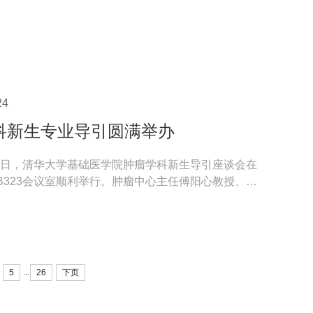
24
科新生专业导引圆满举办
9月3日，清华大学基础医学院肿瘤学科新生导引座谈会在
B323会议室顺利举行。肿瘤中心主任傅阳心教授、陈
har Bas...
...
5
26
下页