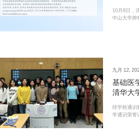
10月8日
中山大学肿
疗中国专家共
九月 12, 20
基础医
清华大
经学校通识
学通识荣誉
基础医学院谢