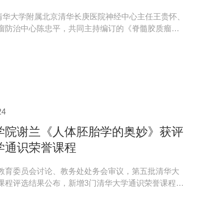
，清华大学附属北京清华长庚医院神经中心主任王贵怀、
瘤防治中心陈忠平，共同主持编订的《脊髓胶质瘤诊
识》在《...
24
学院谢兰《人体胚胎学的奥妙》获评
学通识荣誉课程
教育委员会讨论、教务处处务会审议，第五批清华大
课程评选结果公布，新增3门清华大学通识荣誉课程，
兰老师主...