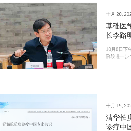
十月 20, 20
​基础
长李路
10月8日
阶段进一步
议并讲话。李
十月 15, 20
清华长
诊疗中