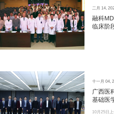
二月 14, 20
融科M
临床阶
十一月 04, 2
广西医
基础医
10月25