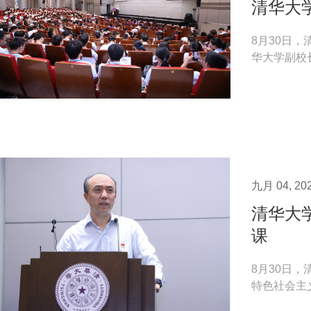
清华大
8月30日
华大学副校
设基础医学院
九月 04, 20
清华大
课
8月30日
特色社会主
才”为主题，