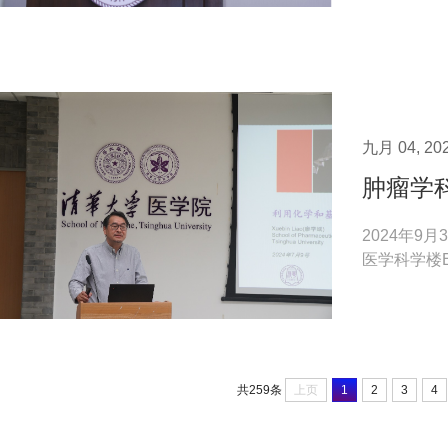
九月 04, 20
肿瘤学
2024年
医学科学楼
默副教授、Hari
上页
1
2
3
4
共259条