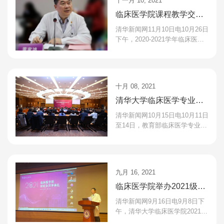
十一月 10, 2021
临床医学院课程教学交流
研讨会召开
清华新闻网11月10日电10月26日
下午，2020-2021学年临床医学
院课程教学交流研讨会在北京清
华长庚医院召开。清华大学临床
医学院院长、北京清华长...
十月 08, 2021
清华大学临床医学专业认
证现场考察工作顺利完成
清华新闻网10月15日电10月11日
至14日，教育部临床医学专业认
证工作委员会认证专家组一行来
到清华大学开展临床医学专业认
证现场考察工作。认证...
九月 16, 2021
临床医学院举办2021级研
究生开学典礼
清华新闻网9月16日电9月8日下
午，清华大学临床医学院2021级
研究生新生开学典礼举行。临床