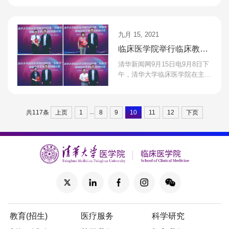
医学院院长、北京清华长庚医院
院长董家鸿，清华大学第...
九月 15, 2021
临床医学院举行临床教研
系列教师荣誉证书颁发仪
清华新闻网9月15日电9月8日下
式
午，清华大学临床医学院在主楼
会议室举行了临床教研系列教师
荣誉证书颁发仪式。临床医学院
院长董家鸿院士、副院长...
...
上页
1
8
9
10
11
12
下页
共117条
教育(招生)
医疗服务
科学研究