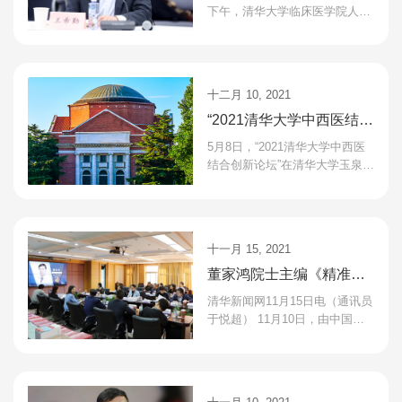
下午，清华大学临床医学院人才
工作会议在生物医学馆报告厅举
行。会议深入学习了中央人才工
作会议精神和清华大学...
十二月 10, 2021
“2021清华大学中西医结合
创新论坛”成功举办
5月8日，“2021清华大学中西医
结合创新论坛”在清华大学玉泉医
院（清华大学中西医结合医院）
隆重召开，论坛主题为“中西医结
合、医工交叉融合...
十一月 15, 2021
董家鸿院士主编《精准肝
脏外科学》获优秀等级验
清华新闻网11月15日电（通讯员
收
于悦超） 11月10日，由中国工
程院院士、清华大学临床医学院
院长、北京清华长庚医院院长董
家鸿主编的国家出版基金...