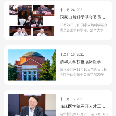
迈向世界一流大学前列的...
十二月 24, 2021
国家自然科学基金委员会
医学科学部来校开展 “现代
12月24日，由国家自然科学基金
医学研究范式”调研座谈
委员会医学科学部、清华大学科
研院及清华大学临床医学院共同
举办，以“临床问题驱动的基础与
转化研究”为主题的...
十二月 16, 2021
清华大学获批临床医学博
士专业学位授权
清华新闻网11月16日电近日，国
务院学位委员会公布了2020年学
位授权自主审核单位增列学位授
权点名单，清华大学临床医学博
士专业学位授权点位列...
十二月 13, 2021
临床医学院召开人才工作
会议
清华新闻网12月23日电12月14日