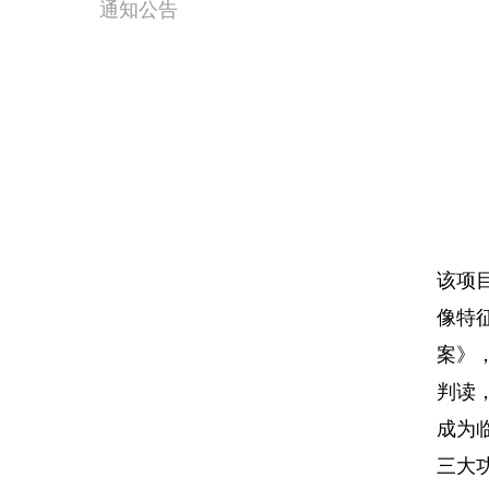
通知公告
该项
像特
案》
判读
成为
三大