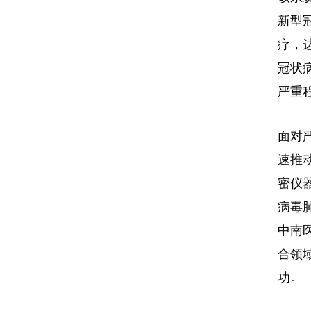
新型
疗，
冠状
严重
面对
速推
密仪
病毒
中南
合领
功。