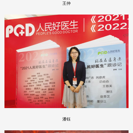
王仲
潘钰