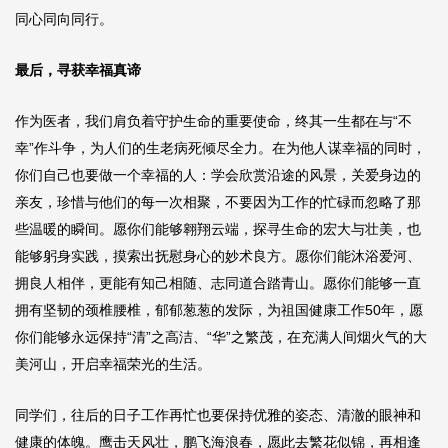
同心同向同行。
最后，寻获幸福真谛
作为医者，我们肩负着守护生命的重要使命，终其一生都在与“不
幸”作斗争，为人们的生老病死倾尽全力。在为他人谋幸福的同时，
你们自己也要做一个幸福的人：学会欣赏沿途的风景，关爱身边的
亲友，珍惜与他们的每一次相聚，不要因为工作的忙碌而忽略了那
些温暖的瞬间。愿你们能够翱翔云端，探寻生命的宏大与壮美，也
能够躬身实践，摸索出抚慰身心的妙术良方。愿你们能沐浴爱河、
拥良人相伴，更能有知己相随、志同道合踏青山。愿你们能够一直
拥有坚韧的颈椎腰椎，郁郁葱葱的发际，为祖国健康工作50年，愿
你们能够永远保持“清”之高洁、“华”之繁茂，在充满人间烟火气的大
美河山，开启幸福荣光的生活。
同学们，往后的日子工作再忙也要保持优雅的姿态、清澈的眼神和
健康的体魄。鹰击天风壮，鹏飞海浪春，愿此去繁花似锦，再相逢