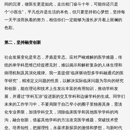
间的沉潜，做医生更是如此，走出校门奋斗十年，可能你还只是
个“小医生”，平凡也许是生活的本色，但只要坚持初心梦想，坚持每
一天平淡而执着的努力，相信你们一定能够为漫长岁月着上斑斓的
色彩。
第二，坚持融变创新
社会发展变化是常态，矛盾是常态。应对严峻难解的医学难题，传
统的单学科思维已经捉襟见肘，难以揭示和解析复杂的人体生理和
病理机制及其演化规律。我一直提倡“临床驱动型多学科融通式的医
学研究”，精准定义问题的性质，以解决实际临床问题为导向的研究
和创新，能在理论和技术上生发出丰富的有用知识，推动学科发
展，并通过“学科互涉”促进新的交叉学科和边缘学科的生成。同学们
未来的工作学习中，不要局限于自己窄小的圈子里独善其身，需淡
化专业界限，加强学科交叉，消除临床医学和其他医学学科的鸿
沟，融合创新，借鉴其他学科的方法攻克医学难题，突破技术壁
垒。培养知性，把握理性，永葆求新探异的激情和梦想，与新时代