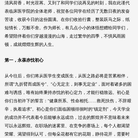
清风荷香，时光荏苒。又到了和同学们说再见的时刻，我在此谨代
表临床医学院的全体老师，祝贺各位同学在经历了无数日夜的发奋
苦读，收获今日的这份圆满。在你们收拾行囊，整装跃马之际，纸
短情长，万般不舍。作为师长，有几点小小的体悟想赠给同学们，
希望陪伴着你们穿越漫漫的山海，走过繁华的四季，不惧风雨困
顿，成就熠熠生辉的人生。
第一，永葆赤忱初心
从今往后，你们将从医学生变成医生，从医之路必将是苦累相伴，
所谓“九折臂而成医兮”、“心无定主，则事无定业”，面对着诸多的困
难与诱惑，唯有始终秉持赤忱的初心定力，才能行稳致远。初心是
你们当初许下的誓言：“健康所系、性命相托……救死扶伤，不辞艰
辛，执着追求”。初心是你们面临困顿徘徊时的“镇定剂”，今天学业
的成功并不代表着今后能够永远成功，过去的辉煌并不意味着未来
可以永远辉煌。在职场的迷雾里、在竞争的赛场上，每个人都渴望
荣耀、渴望得到认可，但每朵花都有它的花期，静待花开，需要时