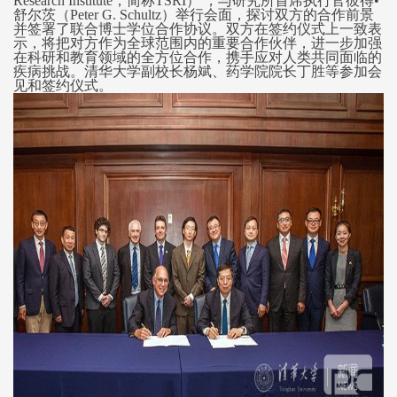
Research Institute，简称TSRI） ，与研究所首席执行官彼得•
舒尔茨（Peter G. Schultz）举行会面，探讨双方的合作前景
并签署了联合博士学位合作协议。双方在签约仪式上一致表
示，将把对方作为全球范围内的重要合作伙伴，进一步加强
在科研和教育领域的全方位合作，携手应对人类共同面临的
疾病挑战。清华大学副校长杨斌、药学院院长丁胜等参加会
见和签约仪式。