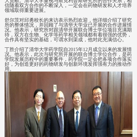
大贡献。清华大学重视与斯克利普斯研究所的合作关系，相
信随着双方合作的不断深入，一定会在药物研发和人才培养
领域取得重要进展。
舒尔茨对邱勇校长的来访表示热烈欢迎，他详细介绍了研究
所的整体情况，并回顾了与清华大学业已开展的合作进展情
况。他表示，研究所对跟清华开展联合博士学位项目充满期
待，双方在生物、化学等药学相关领域都有着很强的优势，
合作具有坚实的基础，可谓水到渠成，他对此充满信心。
丁胜介绍了清华大学药学院自2015年12月成立以来的发展情
况。他表示，此次与研究所开展的联合博士学位合作，是药
学院发展历程中的重要事件，药学院一定会把各项合作落实
好，为创造更好的药物研发与创新环境发挥强有力的推动作
用。