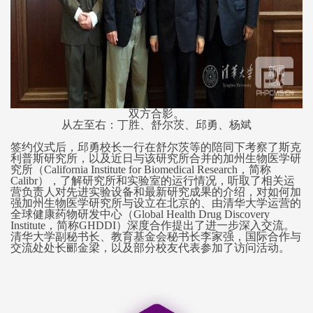
双方合影。
从左至右：丁胜、舒尔茨、邱勇、杨斌
签约仪式后，邱勇校长一行在舒尔茨等的陪同下考察了斯克
利普斯研究所，以及近日与该研究所合并的加州生物医学研
究所（California Institute for Biomedical Research，简称
Calibr），了解研究所和实验室的运行情况，听取了相关运
营负责人对先进实验设备和最新研究成果的介绍，对如何加
强加州生物医学研究所与设立在北京的、由清华大学运营的
全球健康药物研发中心（Global Health Drug Discovery
Institute，简称GHDDI）深度合作提出了进一步深入交流。
清华大学副秘书长、教育基金会秘书长李家强，国际合作与
交流处处长郦金梁，以及部分校友代表参加了访问活动。