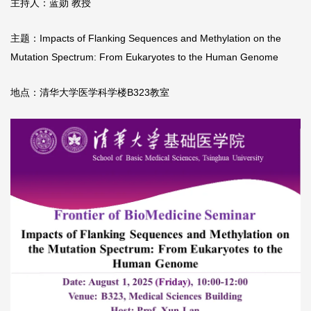
主持人：蓝勋 教授
主题：Impacts of Flanking Sequences and Methylation on the
Mutation Spectrum: From Eukaryotes to the Human Genome
地点：清华大学医学科学楼B323教室