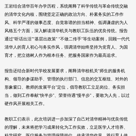
王岩结合清华百年办学历程，系统阐释了科学传统与革命传统交融
的清华文化内核，围绕坚定正确的政治方向、朴素务实的工作作
风、科学严谨的做事态度、自觉靠谱的担当精神、低调谦虚的为人
风格五个方面，深入解读清华机关与教职工队伍的优良传统。报告
通过“听话出活”“基层出政策” “不做二传手”等生动案例，回顾一代代
清华人的育人初心与务实作风，强调清华始终坚持为党育人、为国
育才，把立德树人作为根本任务、把服务国家作为最高追求。
报告还结合新时代学校发展要求，阐释清华校机关“师生的服务机
构、领导的参谋助手、管理的执行部门、信息的交互枢纽、对外的
形象窗口、教师的发展平台”定位，倡导教职工立足岗位、务实担
当，做到工作奉献“快半步”、荣誉待遇“慢半步”，要敢为人先，以过
硬作风开展相关工作。
教职工们表示，此次培训进一步加深了自己对清华精神与优良传统
的理解，未来将把学习成果转化为工作实效，立足医学人才培养、
科学研究、医疗服务与管理保障岗位，传承清华作风、践行育人使