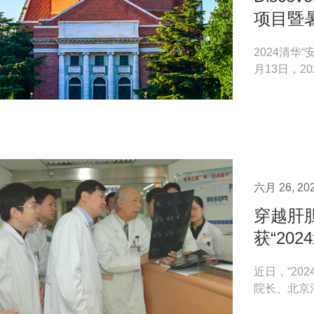
项目暨
2024清华
月13日，
学馆E109成
六月 26, 20
穿越肝
获“202
近日，“2
院长、北京
越肝胆禁区，.