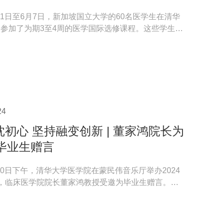
月11日至6月7日，新加坡国立大学的60名医学生在清华
）参加了为期3至4周的医学国际选修课程。这些学生均
阶段, 分...
24
初心 坚持融变创新 | 董家鸿院长为
届毕业生赠言
月30日下午，清华大学医学院在蒙民伟音乐厅举办2024
，临床医学院院长董家鸿教授受邀为毕业生赠言。亲
、老师、家...