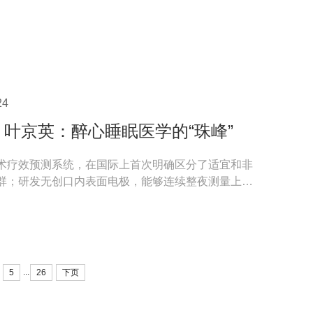
24
| 叶京英：醉心睡眠医学的“珠峰”
术疗效预测系统，在国际上首次明确区分了适宜和非
群；研发无创口内表面电极，能够连续整夜测量上气
功能；创...
...
5
26
下页