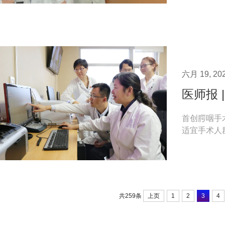
六月 19, 20
医师报 
首创腭咽手
适宜手术人
道扩张肌肌肉
上页
1
2
3
4
共259条