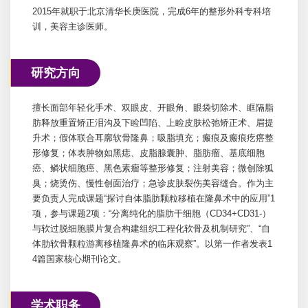
2015年就职于北京清华长庚医院，完成6年的整形外科专科培
训，美容主诊医师。
研究方向
擅长面部年轻化手术、双眼皮、开眼角、眼袋切除术、眶隔脂
肪释放重置矫正泪沟及下睑凹陷、上睑皮肤松弛矫正术、眉提
升术；假体联合耳廓软骨隆鼻；吸脂填充；瘢痕及瘢痕疙瘩整
形修复；体表肿物如黑痣、皮脂腺囊肿、脂肪瘤、基底细胞
癌、鳞状细胞癌、黑色素瘤等整形修复；注射美容；微创除狐
臭；烧烫伤、慢性创面治疗；急诊皮肤裂伤美容缝合。作为主
要负责人完成课题“探讨自体脂肪颗粒移植在隆鼻术中的应用”1
项，参与课题2项：“分离纯化的脂肪干细胞（CD34+CD31-）
与软过脱细胞膜片复合构建组织工程化软骨及机制研究”、“自
体肋软骨颗粒游离移植隆鼻术的临床观察”。以第一作者发表1
4篇国家核心期刊论文。
学术职务