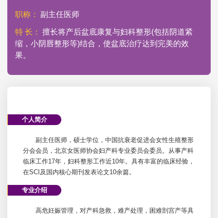
职称：
副主任医师
特 长：
擅长将产后盆底康复与
妇科
整形(包括阴道紧
缩，小阴唇整形等)结合，使盆底治疗达到完美的效
果。
个人简介
副主任医师，硕士学位，中国抗衰老促进会女性生殖整形
分会会员，北京女医师协会
妇产科
专业委员会委员。从事
产科
临床工作17年，
妇科
整形工作近10年。具有丰富的临床经验，
在SCI及国内核心期刊发表论文10余篇。
专业介绍
高危妊娠管理，对
产科
急救，难产处理，困难剖宫产等具