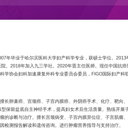
007年毕业于哈尔滨医科大学
妇产科
学专业，获硕士学位。201
院。2018年加入九三学社。2020年晋主任医师。现任中国抗癌
生科学协会
妇科
加速康复外科专业委员会委员，FIGO国际
妇产科
长卵巢癌、宫颈癌、子宫内膜癌、外阴癌手术、化疗、靶向、
1型保留盆底自主神经手术，提高妇女术后生活质量。熟练开展
肿瘤的诊断与治疗。擅长宫颈病变、子宫内膜异位症、子宫肌瘤
基因检测报告解读和遗传咨询。进行肿瘤营养指导与支持治疗。