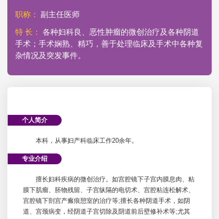
职称：
副主任医师
特 长：
各种
妇科
良、恶性肿瘤的微创治疗及各种阴道
手术；手术娴熟、精巧，善于处理临床及手术中各种复
杂情况及突发事件。
个人简介
本科，从事
妇产科
临床工作20余年。
专业介绍
擅长
妇科
疾病的微创治疗。如宫腔镜下子宫内膜息肉、粘
膜下肌瘤、胚物残留、子宫纵隔的电切术、宫腔粘连松解术、
宫腔镜下剖宫产瘢痕憩室的治疗等;擅长各种阴道手术，如阴
道、宫颈病变，经阴道子宫切除及阴道前后壁修补术等;尤其