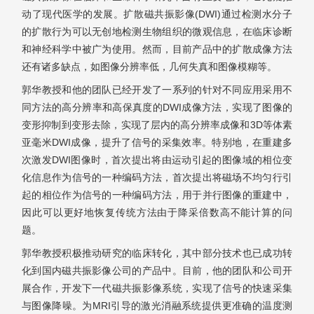
动了现代医学的发展。扩散磁共振影像(DWI)通过检测水分子
的扩散行为可以无创地检测生物组织的微观信息，在临床诊断
和神经科学中被广为使用。然而，目前产品中的扩散成像方法
还有诸多缺点，如图像分辨率低，几何失真和图像模糊等。
郭华教授和他的团队已经开发了一系列的针对不同应用采用不
同方法的高分辨率和高保真度的DWI成像方法，实现了图像的
变形抑制到变形去除，实现了层内的高分辨率成像和3D等体素
亚毫米DWI成像，提升了信号的采集效率。特别地，在重建多
次激发DWI图像时，首次提出将由运动引起的图像域的相位变
化信息作为信号的一种编码方法，首次提出将磁场不均匀行引
起的相位作为信号的一种编码方法，用于并行图像的重建中，
因此可以更好地恢复传统方法由于降采倍数高不能计算的问
题。
郭华教授积极推动研究的临床转化，其中部分技术也已成功转
化到国内磁共振影像公司的产品中。目前，他的团队和公司开
展合作，开发下一代磁共振影像系统，实现了信号的快速采集
与图像降噪。为MRI引导的激光消融系统提供更准确的温度测