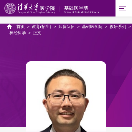
首页
>
教育(招生)
>
师资队伍
>
基础医学院
>
教研系列
>
神经科学
>
正文