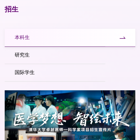
蛋白，完善了内质网钙离子稳态调控理论。心脏的节律性收缩
招生
依赖于心肌细胞肌浆网Ca2+的释放与再摄取。每次心跳，动作
电位经L型钙通...
本科生
研究生
国际学生