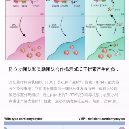
陈立功团队和吴励团队合作揭示pDC干扰素产生的负反馈新机制
浆细胞样树突状细胞（pDC）是机体产生I型干扰素（IFN-I）能力最
强的免疫细胞。它们由骨髓造血干细胞分化发育而来，成熟后经血
流迁移至外周组织，通过内体上的TLR7/9识别病毒核酸，在数小时
内迅速产生大量I型干扰素，启动抗病毒免疫应答。然而，这种“超能
力”也是一把“双刃剑”。当pDC被自身核酸异常激活或者病毒过度激
活时，过量产生的I型干扰素会引发系统性红斑狼疮或银屑病等自身
免疫疾病。同时，在LCMV病毒感染中，pDC持续...