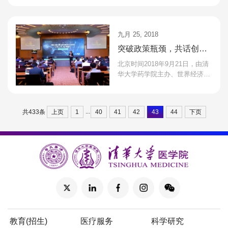
Institute，以下简称“GHDDI”）
新址入驻仪式今天在北京市海
淀...
九月 25, 2018
突破政策瓶颈，共话创新
生态——2018精准医疗与
北京时间2018年9月21日，由清
政策峰会成功举行
华大学药学院主办、世界经济论
坛第四次工业革命中心支持的“精
准医疗与政策峰会”在清华大学顺
利召开。本次峰会紧...
...
上页
1
40
41
42
43
44
下页
共433条
教育(招生)
医疗服务
科学研究