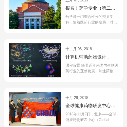
五月 07, 2019
报名！药学专业（第二学
士学位）首次招生
药学是一门综合性强的交叉学
科，随着医药行业的发展，对药
学专业本身在信息化、国际化和
一体化方面的融合提出了新的要
求；药学知识和理念在医...
十二月 08, 2018
计算机辅助药物设计
WORKSHOP(第二期)
课程背景 随着近年来国内生物医
药行业的蓬勃发展，加速药物分
子的临床前筛选发现和优化已成
为医药行业从业人员的普遍需
求。多年来，计算机辅...
十月 29, 2018
全球健康药物研发中心
（GHDDI）入驻仪式在京
2018年11月7日，北京——全球
举行
健康药物研发中心（Global
Health Drug Discovery