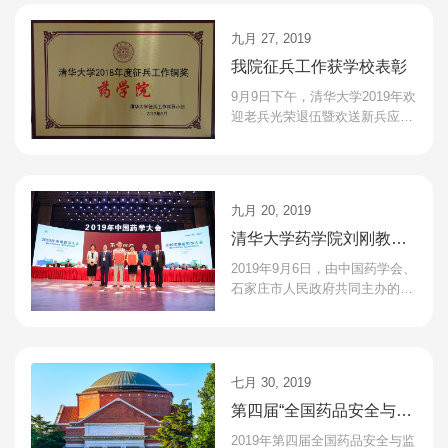
克利普斯研究所的...
九月 27, 2019
我院征兵工作获学校表彰
9月9日下午，清华大学2019年欢
迎老兵光荣退伍暨欢送新兵应征
入伍座谈会在职业发展中心举
行，药学院荣获“清华大学2018
年度征兵工作铜奖”。医...
九月 20, 2019
清华大学药学院刘刚教授
团队荣获2019年度中国药
2019年9月6日，由中国药学会、
学会科学技术奖一等奖
石家庄市人民政府共同主办的中
国药学大会在河北省石家庄市召
开，来自海内外医药卫生科技领
域的领导、专家学者和...
七月 30, 2019
第四届“全国药品安全与监
管博士后论坛”征文通知
2019年第四届全国药品安全与监