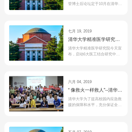
管博士后论坛定于10月在清华大
学召开。本届论坛由国家药品监
督管理局人事司、全国博管办以
及中国博士后科学基金...
七月 19, 2019
清华大学精准医学研究院
启动6大医工结合研究中心
清华大学精准医学研究院今天宣
布，启动6大医工结合研究中
心，包括临床大数据中心、数字
医疗与医疗机器人中心、人工心
肺中心、智慧健康中心、医...
六月 04, 2019
“ 像救火一样救人”--清华大
学药学院举办公共AED项
清华大学为了提高校园内应急救
目 急救培训
援的保障和水平，充分保证全校
师生健康、安全，今年启动了“校
园PAD计划”。清华著名校友徐航
捐赠的341台AED设备...